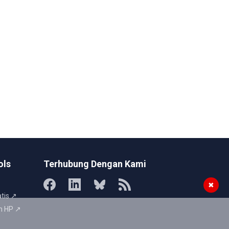
ols
Terhubung Dengan Kami
✖
tis ↗
n HP ↗