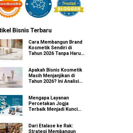
tikel Bisnis Terbaru
Cara Membangun Brand
Kosmetik Sendiri di
Tahun 2026 Tanpa Harus
Memiliki Pabrik
Apakah Bisnis Kosmetik
Masih Menjanjikan di
Tahun 2026? Ini Analisis
Peluang dan
Tantangannya
Mengapa Layanan
Percetakan Jogja
Terbaik Menjadi Kunci
Sukses Branding Bisnis
Anda?
Dari Etalase ke Rak:
Strategi Membangun