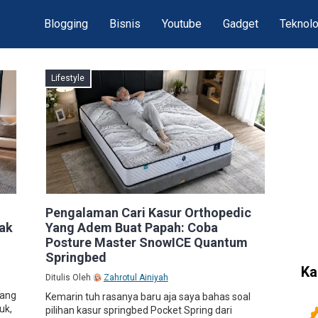
Blogging
Bisnis
Youtube
Gadget
Teknolo
Lifestyle
Pengalaman Cari Kasur Orthopedic
dak
Yang Adem Buat Papah: Coba
Posture Master SnowICE Quantum
Springbed
Ka
Ditulis Oleh
Zahrotul Ainiyah
tang
Kemarin tuh rasanya baru aja saya bahas soal
uk,
pilihan kasur springbed Pocket Spring dari