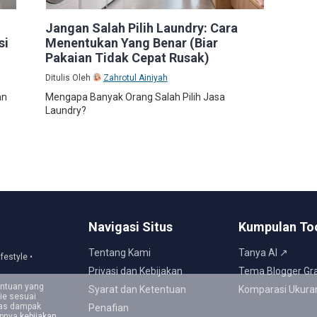
Jangan Salah Pilih Laundry: Cara
si
Menentukan Yang Benar (Biar
Pakaian Tidak Cepat Rusak)
Ditulis Oleh
Zahrotul Ainiyah
an
Mengapa Banyak Orang Salah Pilih Jasa
Laundry?
Navigasi Situs
Kumpulan To
Tentang Kami
Tanya AI ↗
ifestyle •
Privasi dan Kebijakan
Tema Blogger Gra
entuan yang
Syarat dan Ketentuan
Komparasi Ukura
ie sesuai
tas dampak
Penafian
apnya
kebijakan