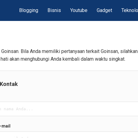
Blogging
Bisnis
Youtube
Gadget
Teknolo
 Goinsan. Bila Anda memiliki pertanyaan terkait Goinsan, silahk
 hati akan menghubungi Anda kembali dalam waktu singkat.
 Kontak
-mail