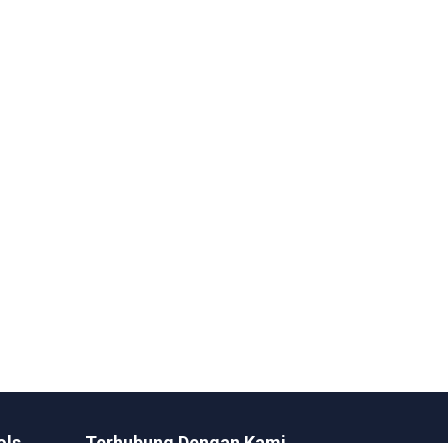
ols
Terhubung Dengan Kami