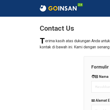
2.4
Contact Us
T
erima kasih atas dukungan Anda untuk
kontak di bawah ini. Kami dengan senang
Formulir
🧑🏻 Nama
📧 Alamat E