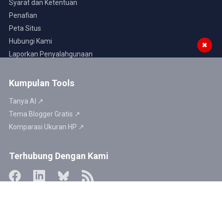
Syarat dan Ketentuan
Penafian
Peta Situs
Hubungi Kami
✖
Laporkan Penyalahgunaan
Kumpulan Tools
Tanya AI ↗
Tema Blogger Gratis ↗
Komparasi Ukuran HP ↗
Terhubung Dengan Kami
Website kami aman untuk dikunjungi ↗