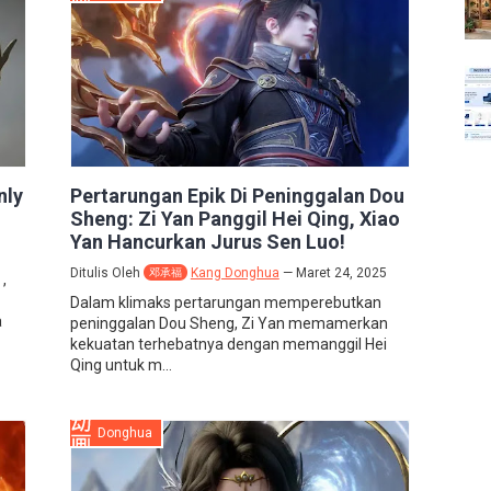
nly
Pertarungan Epik Di Peninggalan Dou
Sheng: Zi Yan Panggil Hei Qing, Xiao
Yan Hancurkan Jurus Sen Luo!
Ditulis Oleh
Kang Donghua
Maret 24, 2025
邓承福
,
Dalam klimaks pertarungan memperebutkan
a
peninggalan Dou Sheng, Zi Yan memamerkan
kekuatan terhebatnya dengan memanggil Hei
Qing untuk m...
Donghua