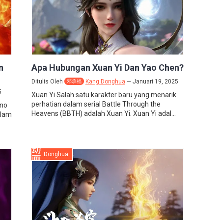
n
Apa Hubungan Xuan Yi Dan Yao Chen?
Ditulis Oleh
Kang Donghua
Januari 19, 2025
邓承福
5
Xuan Yi Salah satu karakter baru yang menarik
perhatian dalam serial Battle Through the
uno
Heavens (BBTH) adalah Xuan Yi. Xuan Yi adal...
alam
Donghua