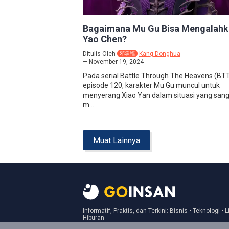
Bagaimana Mu Gu Bisa Mengalahk
Yao Chen?
Ditulis Oleh
Kang Donghua
邓承福
November 19, 2024
Pada serial Battle Through The Heavens (BT
episode 120, karakter Mu Gu muncul untuk
menyerang Xiao Yan dalam situasi yang san
m...
Muat Lainnya
Informatif, Praktis, dan Terkini: Bisnis • Teknologi • L
Hiburan