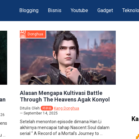
Blogging
Bisnis
Youtube
Gadget
Teknolo
Donghua
Alasan Mengapa Kultivasi Battle
an
Through The Heavens Agak Konyol
Ditulis Oleh
Kang Donghua
邓承福
September 14, 2025
026
Ka
Setelah menonton episode dimana Han Li
vens
akhirnya mencapai tahap Nascent Soul dalam
serial " A Record of a Mortal's Journey to ...
...