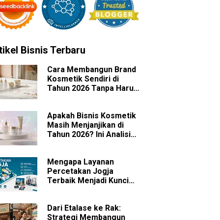
tikel Bisnis Terbaru
Cara Membangun Brand
Kosmetik Sendiri di
Tahun 2026 Tanpa Harus
Memiliki Pabrik
Apakah Bisnis Kosmetik
Masih Menjanjikan di
Tahun 2026? Ini Analisis
Peluang dan
Tantangannya
Mengapa Layanan
Percetakan Jogja
Terbaik Menjadi Kunci
Sukses Branding Bisnis
Anda?
Dari Etalase ke Rak:
Strategi Membangun