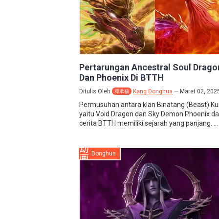
Pertarungan Ancestral Soul Drago
Dan Phoenix Di BTTH
Ditulis Oleh
Kang Donghua
Maret 02, 202
邓承福
Permusuhan antara klan Binatang (Beast) K
yaitu Void Dragon dan Sky Demon Phoenix d
cerita BTTH memiliki sejarah yang panjang. ...
Donghua