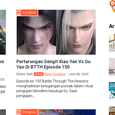
Donghua
Ar
on
Pertarungan Sengit Xiao Yan Vs Gu
Yao Di BTTH Episode 150
Ditulis Oleh
Kang Donghua
Juni 08, 2025
邓承福
025
Episode ke-150 Battle Through The Heavens
menghadirkan ketegangan puncak dalam ritual
Nian
pengujian bloodline keluarga Gu. Saat
ggal
pengujian,...
Donghua