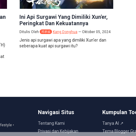
an
Ini Api Surgawi Yang Dimiliki Xun'er,
Peringkat Dan Kekuatannya
Ditulis Oleh
Kang Donghua
Oktober 05, 2024
邓承福
Jenis api surgawi apa yang dimiliki Xun'er dan
TH)
seberapa kuat api surgawi itu?
gat
Navigasi Situs
Kumpulan To
Tentang Kami
Tanya AI ↗
ifestyle •
Privasi dan Kebijakan
Tema Blogger Gra