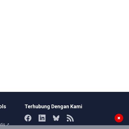
ols
Terhubung Dengan Kami
✖
tis ↗