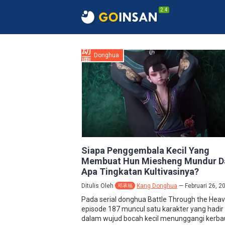
2.4
Donghua
Siapa Penggembala Kecil Yang
Membuat Hun Miesheng Mundur D
Apa Tingkatan Kultivasinya?
Ditulis Oleh
Kang Donghua
Februari 26, 2
邓承福
Pada serial donghua Battle Through the Hea
episode 187 muncul satu karakter yang hadir
dalam wujud bocah kecil menunggangi kerbau 