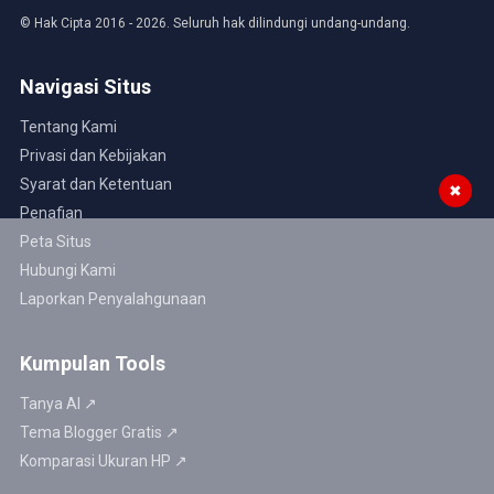
© Hak Cipta 2016 - 2026. Seluruh hak dilindungi undang-undang.
Navigasi Situs
Tentang Kami
Privasi dan Kebijakan
Syarat dan Ketentuan
✖
Penafian
Peta Situs
Hubungi Kami
Laporkan Penyalahgunaan
Kumpulan Tools
Tanya AI ↗
Tema Blogger Gratis ↗
Komparasi Ukuran HP ↗