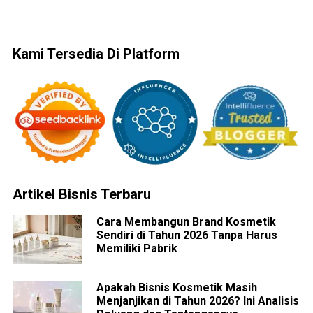
Kami Tersedia Di Platform
Artikel Bisnis Terbaru
Cara Membangun Brand Kosmetik
Sendiri di Tahun 2026 Tanpa Harus
Memiliki Pabrik
Apakah Bisnis Kosmetik Masih
Menjanjikan di Tahun 2026? Ini Analisis