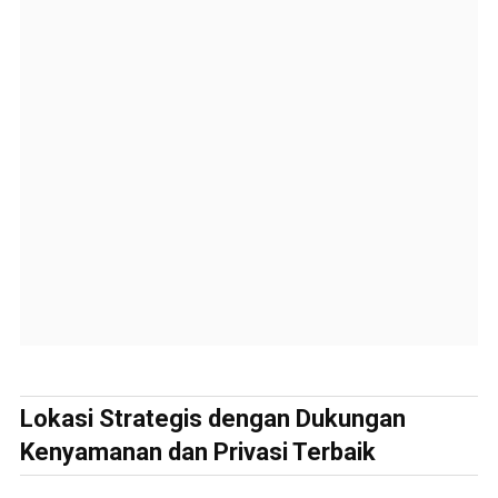
Lokasi Strategis dengan Dukungan
Kenyamanan dan Privasi Terbaik