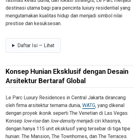
fasilitas kelas dunia, dan lokasi strategis, Le Parc menjadi
destinasi utama bagi para pencinta luxury residential yang
mengutamakan kualitas hidup dan menjadi simbol nilai
prestise dan kesuksesan.
Daftar Isi — Lihat
Konsep Hunian Eksklusif dengan Desain
Arsitektur Bertaraf Global
Le Parc Luxury Residences in Central Jakarta dirancang
oleh firma arsitektur ternama dunia,
WATG
, yang dikenal
dengan proyek ikonik seperti The Venetian di Las Vegas.
Konsep
low-rise
dan
low-density
menjadi ciri khasnya,
dengan hanya 115 unit eksklusif yang tersebar di tiga tipe
hunian: The Mansion, The Townhomes, dan The Terraces.