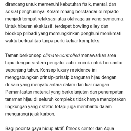
dirancang untuk memenuhi kebutuhan fisik, mental, dan
sosial penghuninya. Kolam renang berstandar olimpiade
menjadi tempat relaksasi atau olahraga air yang sempurna.
Untuk hiburan eksklusif, terdapat bowling alley dan
bioskop pribadi yang memungkinkan penghuni menikmati
waktu berkualitas tanpa perlu keluar kompleks.
Taman berkonsep
climate-controlled
menawarkan area
hijau dengan sistem pengatur suhu, cocok untuk bersantai
sepanjang tahun. Konsep luxury residence ini
menggabungkan prinsip-prinsip bangunan hijau dengan
desain yang menyatu antara dalam dan luar ruangan.
Pemanfaatan material yang berkelanjutan dan penempatan
tanaman hijau di seluruh kompleks tidak hanya menciptakan
lingkungan yang estetis tetapi juga membantu dalam
mengurangi jejak karbon.
Bagi pecinta gaya hidup aktif, fitness center dan Aqua