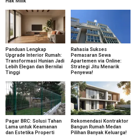
Hak Milik
Panduan Lengkap
Rahasia Sukses
Upgrade Interior Rumah:
Pemasaran Sewa
Transformasi Hunian Jadi
Apartemen via Online:
Lebih Elegan dan Bernilai
Strategi Jitu Menarik
Tinggi
Penyewa!
Pagar BRC: Solusi Tahan
Rekomendasi Kontraktor
Lama untuk Keamanan
Bangun Rumah Medan
dan Estetika Properti
Pilihan Banyak Keluarga!