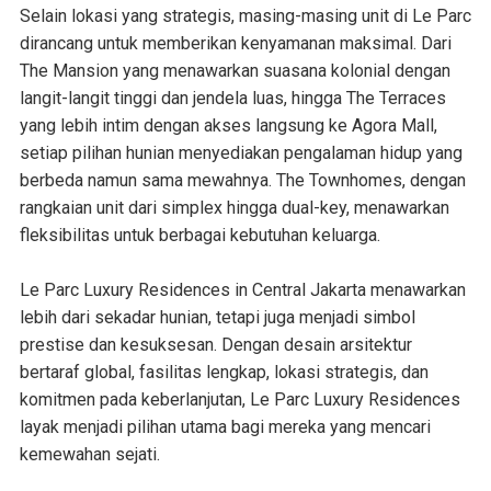
Selain lokasi yang strategis, masing-masing unit di Le Parc
dirancang untuk memberikan kenyamanan maksimal. Dari
The Mansion yang menawarkan suasana kolonial dengan
langit-langit tinggi dan jendela luas, hingga The Terraces
yang lebih intim dengan akses langsung ke Agora Mall,
setiap pilihan hunian menyediakan pengalaman hidup yang
berbeda namun sama mewahnya. The Townhomes, dengan
rangkaian unit dari simplex hingga dual-key, menawarkan
fleksibilitas untuk berbagai kebutuhan keluarga.
Le Parc Luxury Residences in Central Jakarta menawarkan
lebih dari sekadar hunian, tetapi juga menjadi simbol
prestise dan kesuksesan. Dengan desain arsitektur
bertaraf global, fasilitas lengkap, lokasi strategis, dan
komitmen pada keberlanjutan, Le Parc Luxury Residences
layak menjadi pilihan utama bagi mereka yang mencari
kemewahan sejati.