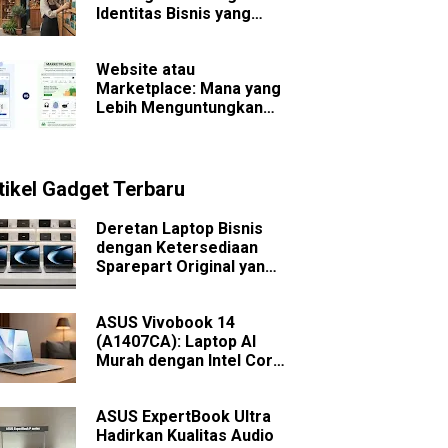
Identitas Bisnis yang
Sulit Dilupakan
Website atau
Marketplace: Mana yang
Lebih Menguntungkan
untuk Bisnis Jangka
Panjang?
tikel Gadget Terbaru
Deretan Laptop Bisnis
dengan Ketersediaan
Sparepart Original yang
Mudah Dicari
ASUS Vivobook 14
(A1407CA): Laptop AI
Murah dengan Intel Core
Ultra
ASUS ExpertBook Ultra
Hadirkan Kualitas Audio