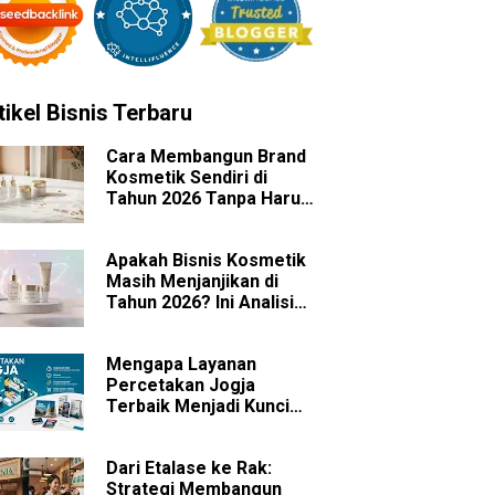
tikel Bisnis Terbaru
Cara Membangun Brand
Kosmetik Sendiri di
Tahun 2026 Tanpa Harus
Memiliki Pabrik
Apakah Bisnis Kosmetik
Masih Menjanjikan di
Tahun 2026? Ini Analisis
Peluang dan
Tantangannya
Mengapa Layanan
Percetakan Jogja
Terbaik Menjadi Kunci
Sukses Branding Bisnis
Anda?
Dari Etalase ke Rak:
Strategi Membangun