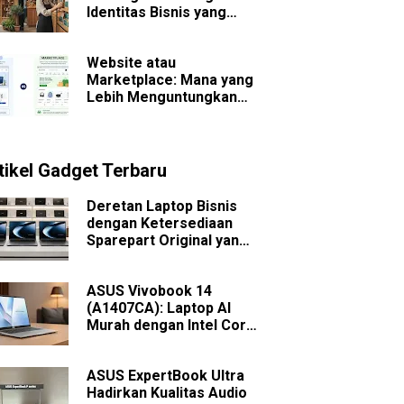
Identitas Bisnis yang
Sulit Dilupakan
Website atau
Marketplace: Mana yang
Lebih Menguntungkan
untuk Bisnis Jangka
Panjang?
tikel Gadget Terbaru
Deretan Laptop Bisnis
dengan Ketersediaan
Sparepart Original yang
Mudah Dicari
ASUS Vivobook 14
(A1407CA): Laptop AI
Murah dengan Intel Core
Ultra
ASUS ExpertBook Ultra
Hadirkan Kualitas Audio