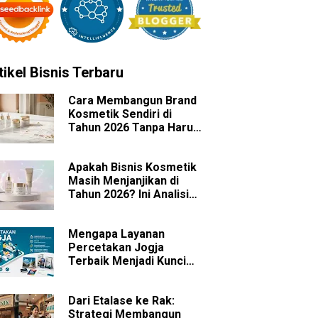
tikel Bisnis Terbaru
Cara Membangun Brand
Kosmetik Sendiri di
Tahun 2026 Tanpa Harus
Memiliki Pabrik
Apakah Bisnis Kosmetik
Masih Menjanjikan di
Tahun 2026? Ini Analisis
Peluang dan
Tantangannya
Mengapa Layanan
Percetakan Jogja
Terbaik Menjadi Kunci
Sukses Branding Bisnis
Anda?
Dari Etalase ke Rak:
Strategi Membangun