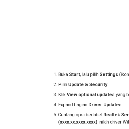
Buka
Start
, lalu pilih
Settings
(ikon
Pilih
Update & Security
.
Klik
View optional updates
yang b
Expand bagian
Driver Updates
.
Centang opsi berlabel
Realtek Se
(xxxx.xx.xxxx.xxxx)
inilah driver W