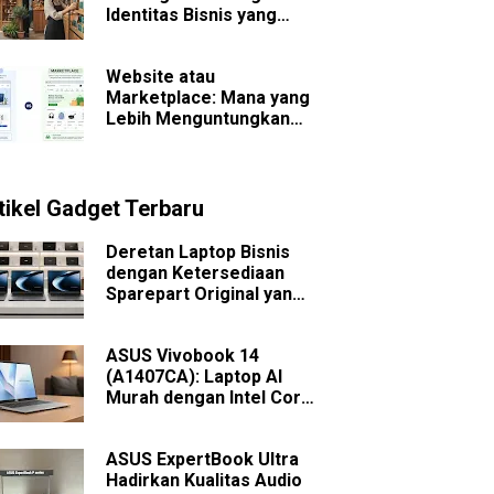
Identitas Bisnis yang
Sulit Dilupakan
Website atau
Marketplace: Mana yang
Lebih Menguntungkan
untuk Bisnis Jangka
Panjang?
tikel Gadget Terbaru
Deretan Laptop Bisnis
dengan Ketersediaan
Sparepart Original yang
Mudah Dicari
ASUS Vivobook 14
(A1407CA): Laptop AI
Murah dengan Intel Core
Ultra
ASUS ExpertBook Ultra
Hadirkan Kualitas Audio