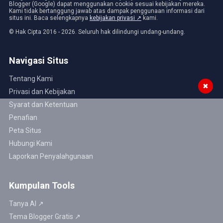
Blogger (Google) dapat menggunakan cookie sesuai kebijakan mereka.
Kami tidak bertanggung jawab atas dampak penggunaan informasi dari
situs ini. Baca selengkapnya
kebijakan privasi ↗
kami.
© Hak Cipta 2016 - 2026. Seluruh hak dilindungi undang-undang.
Navigasi Situs
Tentang Kami
✖
Privasi dan Kebijakan
Syarat dan Ketentuan
Penafian
Peta Situs
Hubungi Kami
Laporkan Penyalahgunaan
Kumpulan Tools
Tanya AI ↗
Tema Blogger Gratis ↗