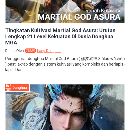
Tingkatan Kultivasi Martial God Asura: Urutan
Lengkap 21 Level Kekuatan Di Dunia Donghua
MGA
Ditulis Oleh
Kang Donghua
邓承福
Penggemar donghua Martial God Asura ( 修罗武神 Xiūluó wǔshén
) pasti akrab dengan sistem kultivasi yang kompleks dan berlapis-
lapis. Dari ...
Donghua