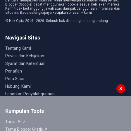
Dengan mengakses situs ini, Anda menyetujui ketentuan yang berlaku.
Blogger (Google) dapat menggunakan cookie sesuai kebijakan mereka.
Kami tidak bertanggung jawab atas dampak penggunaan informasi dari
situs ini. Baca selengkapnya
kebijakan privasi ↗
kami.
© Hak Cipta 2016 - 2026. Seluruh hak dilindungi undang-undang.
Navigasi Situs
Tentang Kami
Privasi dan Kebijakan
Syarat dan Ketentuan
Penafian
Peta Situs
Hubungi Kami
✖
Laporkan Penyalahgunaan
Kumpulan Tools
Tanya AI ↗
Tema Blogger Gratis ↗