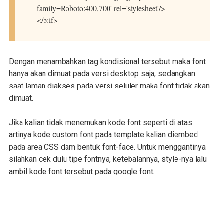
family=Roboto:400,700' rel='stylesheet'/>
</b:if>
Dengan menambahkan tag kondisional tersebut maka font
hanya akan dimuat pada versi desktop saja, sedangkan
saat laman diakses pada versi seluler maka font tidak akan
dimuat.
Jika kalian tidak menemukan kode font seperti di atas
artinya kode custom font pada template kalian diembed
pada area CSS dam bentuk font-face. Untuk menggantinya
silahkan cek dulu tipe fontnya, ketebalannya, style-nya lalu
ambil kode font tersebut pada google font.