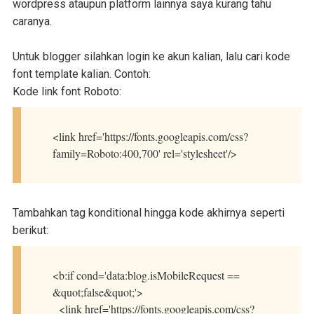
wordpress ataupun platform lainnya saya kurang tahu
caranya.
Untuk blogger silahkan login ke akun kalian, lalu cari kode
font template kalian. Contoh:
Kode link font Roboto:
<link href='https://fonts.googleapis.com/css?
family=Roboto:400,700' rel='stylesheet'/>
Tambahkan tag konditional hingga kode akhirnya seperti
berikut:
<b:if cond='data:blog.isMobileRequest ==
&quot;false&quot;'>
<link href='https://fonts.googleapis.com/css?