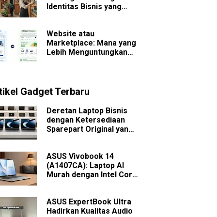
Identitas Bisnis yang
Sulit Dilupakan
Website atau
Marketplace: Mana yang
Lebih Menguntungkan
untuk Bisnis Jangka
Panjang?
tikel Gadget Terbaru
Deretan Laptop Bisnis
dengan Ketersediaan
Sparepart Original yang
Mudah Dicari
ASUS Vivobook 14
(A1407CA): Laptop AI
Murah dengan Intel Core
Ultra
ASUS ExpertBook Ultra
Hadirkan Kualitas Audio