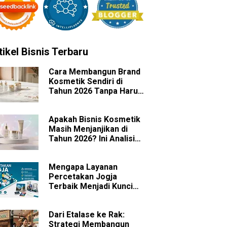
tikel Bisnis Terbaru
Cara Membangun Brand
Kosmetik Sendiri di
Tahun 2026 Tanpa Harus
Memiliki Pabrik
Apakah Bisnis Kosmetik
Masih Menjanjikan di
Tahun 2026? Ini Analisis
Peluang dan
Tantangannya
Mengapa Layanan
Percetakan Jogja
Terbaik Menjadi Kunci
Sukses Branding Bisnis
Anda?
Dari Etalase ke Rak:
Strategi Membangun