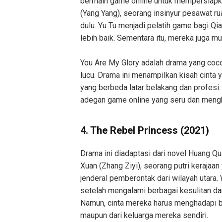
bermain game online untuk mempersiapka
(Yang Yang), seorang insinyur pesawat 
dulu. Yu Tu menjadi pelatih game bagi Q
lebih baik. Sementara itu, mereka juga m
You Are My Glory adalah drama yang coc
lucu. Drama ini menampilkan kisah cinta
yang berbeda latar belakang dan profesi.
adegan game online yang seru dan mengh
4. The Rebel Princess (2021)
Drama ini diadaptasi dari novel Huang Q
Xuan (Zhang Ziyi), seorang putri kerajaa
jenderal pemberontak dari wilayah utara.
setelah mengalami berbagai kesulitan dan
Namun, cinta mereka harus menghadapi ba
maupun dari keluarga mereka sendiri.