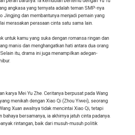
n peran barunya. Ia kemudian bertemu dengan Yu Tu
ruang angkasa yang ternyata adalah teman SMP-nya
iao Jingjing dan membantunya menjadi pemain yang
ulai merasakan perasaan cinta satu sama lain.
ok untuk kamu yang suka dengan romansa ringan dan
 yang manis dan menghangatkan hati antara dua orang
 Selain itu, drama ini juga menampilkan adegan-
ibur.
uan karya Mei Yu Zhe. Ceritanya berpusat pada Wang
n yang menikah dengan Xiao Qi (Zhou Yiwei), seorang
 Wang Xuan awalnya tidak mencintai Xiao Qi, tetapi
 bahaya bersamanya, ia akhirnya jatuh cinta padanya.
nyak rintangan, baik dari musuh-musuh politik