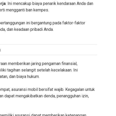
rja
: Ini mencakup biaya penarik kendaraan Anda dan
perti mengganti ban kempes.
pertanggungan ini bergantung pada faktor-faktor
nda, dan keadaan pribadi Anda.
n
raan memberikan jaring pengaman finansial,
i tagihan selangit setelah kecelakaan. Ini
tan, dan biaya hukum.
empat, asuransi mobil bersifat wajib. Kegagalan untuk
an dapat mengakibatkan denda, penangguhan izin,
memiliki asuransi dapat memberikan ketenangan