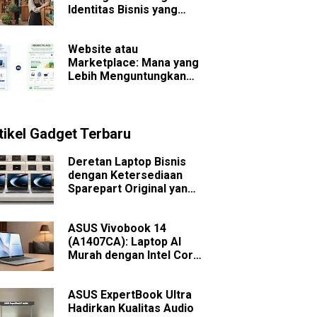
Identitas Bisnis yang
Sulit Dilupakan
Website atau
Marketplace: Mana yang
Lebih Menguntungkan
untuk Bisnis Jangka
Panjang?
tikel Gadget Terbaru
Deretan Laptop Bisnis
dengan Ketersediaan
Sparepart Original yang
Mudah Dicari
ASUS Vivobook 14
(A1407CA): Laptop AI
Murah dengan Intel Core
Ultra
ASUS ExpertBook Ultra
Hadirkan Kualitas Audio