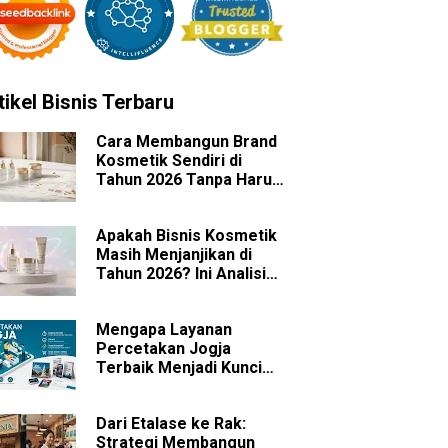
tikel Bisnis Terbaru
Cara Membangun Brand
Kosmetik Sendiri di
Tahun 2026 Tanpa Harus
Memiliki Pabrik
Apakah Bisnis Kosmetik
Masih Menjanjikan di
Tahun 2026? Ini Analisis
Peluang dan
Tantangannya
Mengapa Layanan
Percetakan Jogja
Terbaik Menjadi Kunci
Sukses Branding Bisnis
Anda?
Dari Etalase ke Rak:
Strategi Membangun