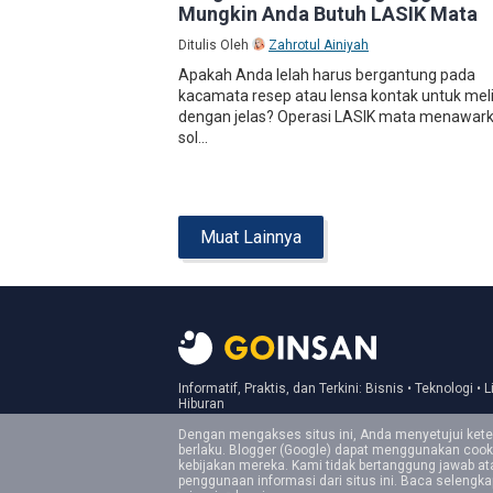
Mungkin Anda Butuh LASIK Mata
Ditulis Oleh
Zahrotul Ainiyah
Apakah Anda lelah harus bergantung pada
kacamata resep atau lensa kontak untuk mel
dengan jelas? Operasi LASIK mata menawar
sol...
Muat Lainnya
Informatif, Praktis, dan Terkini: Bisnis • Teknologi • L
Hiburan
Dengan mengakses situs ini, Anda menyetujui ket
berlaku. Blogger (Google) dapat menggunakan cook
kebijakan mereka. Kami tidak bertanggung jawab a
penggunaan informasi dari situs ini. Baca selengk