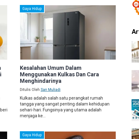
Gaya Hidup
Ar
n
Kesalahan Umum Dalam
i
Menggunakan Kulkas Dan Cara
Menghindarinya
Ditulis Oleh
San Muliadi
i
Kulkas adalah salah satu perangkat rumah
tangga yang sangat penting dalam kehidupan
beri
sehari-hari. Fungsinya yang utama adalah
menjaga ke...
Gaya Hidup