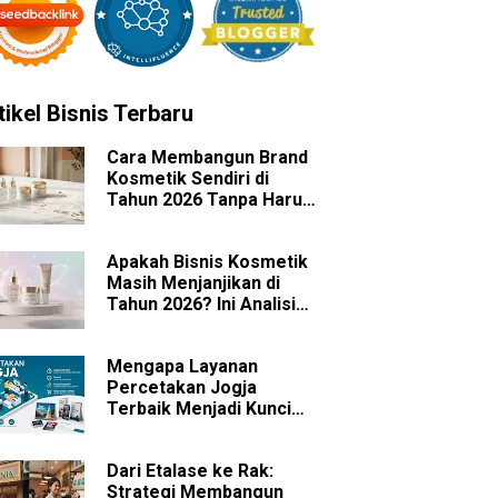
tikel Bisnis Terbaru
Cara Membangun Brand
Kosmetik Sendiri di
Tahun 2026 Tanpa Harus
Memiliki Pabrik
Apakah Bisnis Kosmetik
Masih Menjanjikan di
Tahun 2026? Ini Analisis
Peluang dan
Tantangannya
Mengapa Layanan
Percetakan Jogja
Terbaik Menjadi Kunci
Sukses Branding Bisnis
Anda?
Dari Etalase ke Rak:
Strategi Membangun