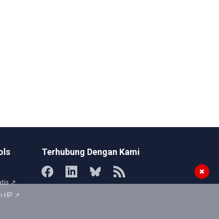
ols
Terhubung Dengan Kami
✖
tis ↗
n HP ↗