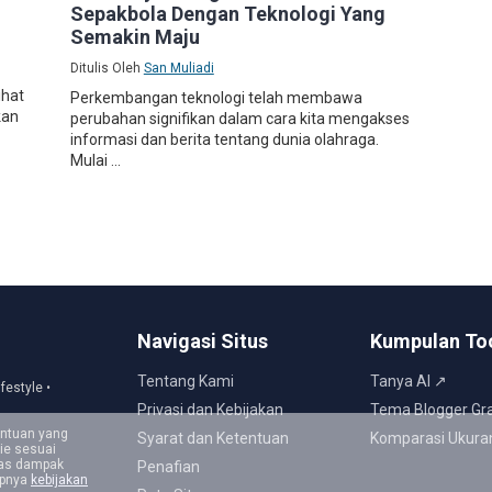
Sepakbola Dengan Teknologi Yang
Semakin Maju
Ditulis Oleh
San Muliadi
ihat
Perkembangan teknologi telah membawa
kan
perubahan signifikan dalam cara kita mengakses
informasi dan berita tentang dunia olahraga.
Mulai ...
Navigasi Situs
Kumpulan To
Tentang Kami
Tanya AI ↗
ifestyle •
Privasi dan Kebijakan
Tema Blogger Gra
entuan yang
Syarat dan Ketentuan
Komparasi Ukura
ie sesuai
tas dampak
Penafian
apnya
kebijakan