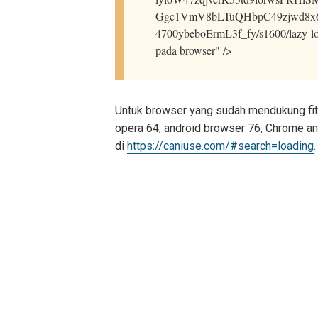
Ggc1VmV8bLTuQHbpC49zjwd8x6
4700ybeboErmL3f_fy/s1600/lazy-loa
pada browser" />
Untuk browser yang sudah mendukung fitu
opera 64, android browser 76, Chrome and
di
https://caniuse.com/#search=loading
.