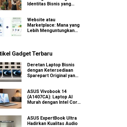
Identitas Bisnis yang
Sulit Dilupakan
Website atau
Marketplace: Mana yang
Lebih Menguntungkan
untuk Bisnis Jangka
Panjang?
tikel Gadget Terbaru
Deretan Laptop Bisnis
dengan Ketersediaan
Sparepart Original yang
Mudah Dicari
ASUS Vivobook 14
(A1407CA): Laptop AI
Murah dengan Intel Core
Ultra
ASUS ExpertBook Ultra
Hadirkan Kualitas Audio