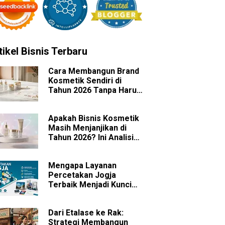
tikel Bisnis Terbaru
Cara Membangun Brand
Kosmetik Sendiri di
Tahun 2026 Tanpa Harus
Memiliki Pabrik
Apakah Bisnis Kosmetik
Masih Menjanjikan di
Tahun 2026? Ini Analisis
Peluang dan
Tantangannya
Mengapa Layanan
Percetakan Jogja
Terbaik Menjadi Kunci
Sukses Branding Bisnis
Anda?
Dari Etalase ke Rak:
Strategi Membangun