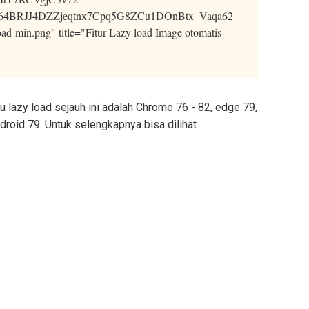
4BRJJ4DZZjeqtnx7Cpq5G8ZCu1DOnBtx_Vaqa62
d-min.png" title="Fitur Lazy load Image otomatis
 lazy load sejauh ini adalah Chrome 76 - 82, edge 79,
roid 79. Untuk selengkapnya bisa dilihat