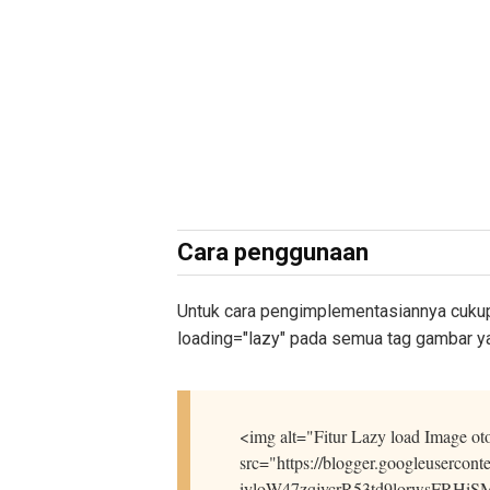
Cara penggunaan
Untuk cara pengimplementasiannya cuku
loading="lazy" pada semua tag gambar ya
<img alt="Fitur Lazy load Image o
src="https://blogger.googleuser
iyloW47zqjvcrR53td9lorwsFRHiS