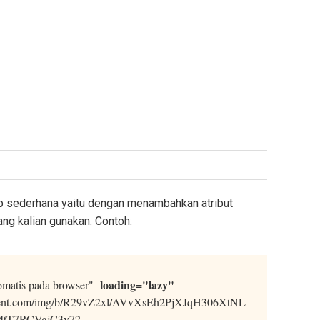
p sederhana yaitu dengan menambahkan atribut
ng kalian gunakan. Contoh:
loading="lazy"
tomatis pada browser"
content.com/img/b/R29vZ2xl/AVvXsEh2PjXJqH306XtNL
MtT7RCVgjC3v72-