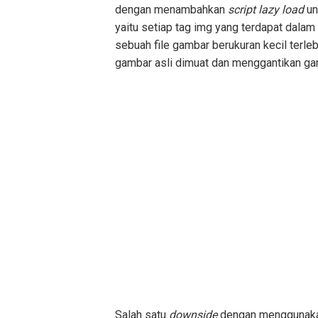
dengan menambahkan
script lazy load
un
yaitu setiap tag img yang terdapat dala
sebuah file gambar berukuran kecil terle
gambar asli dimuat dan menggantikan gam
Salah satu
downside
dengan menggunakan