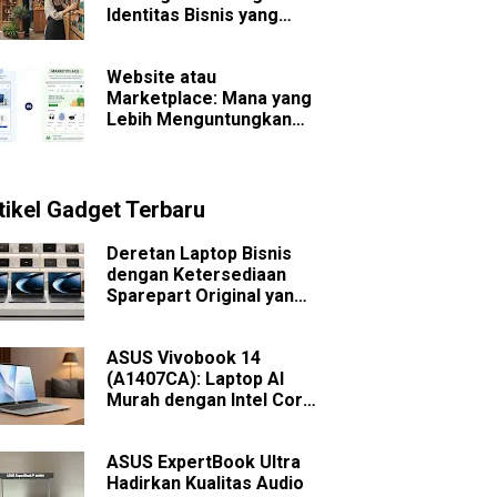
Identitas Bisnis yang
Sulit Dilupakan
Website atau
Marketplace: Mana yang
Lebih Menguntungkan
untuk Bisnis Jangka
Panjang?
tikel Gadget Terbaru
Deretan Laptop Bisnis
dengan Ketersediaan
Sparepart Original yang
Mudah Dicari
ASUS Vivobook 14
(A1407CA): Laptop AI
Murah dengan Intel Core
Ultra
ASUS ExpertBook Ultra
Hadirkan Kualitas Audio