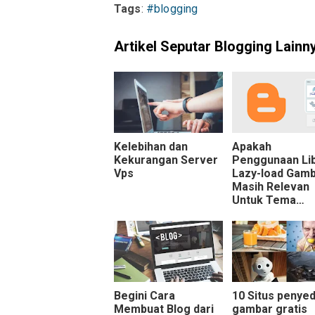
Tags
:
#blogging
Artikel Seputar Blogging Lainn
Kelebihan dan
Apakah
Kekurangan Server
Penggunaan Li
Vps
Lazy-load Gam
Masih Relevan
Untuk Tema
Blogger di Tah
2024?
Begini Cara
10 Situs penyed
Membuat Blog dari
gambar gratis