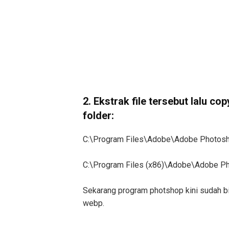
2. Ekstrak file tersebut lalu c
folder:
C:\Program Files\Adobe\Adobe Photosho
C:\Program Files (x86)\Adobe\Adobe Ph
Sekarang program photshop kini sudah
webp.