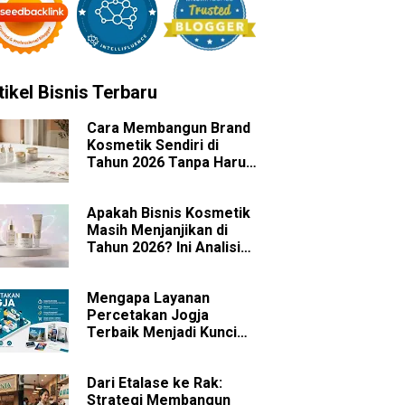
tikel Bisnis Terbaru
Cara Membangun Brand
Kosmetik Sendiri di
Tahun 2026 Tanpa Harus
Memiliki Pabrik
Apakah Bisnis Kosmetik
Masih Menjanjikan di
Tahun 2026? Ini Analisis
Peluang dan
Tantangannya
Mengapa Layanan
Percetakan Jogja
Terbaik Menjadi Kunci
Sukses Branding Bisnis
Anda?
Dari Etalase ke Rak:
Strategi Membangun