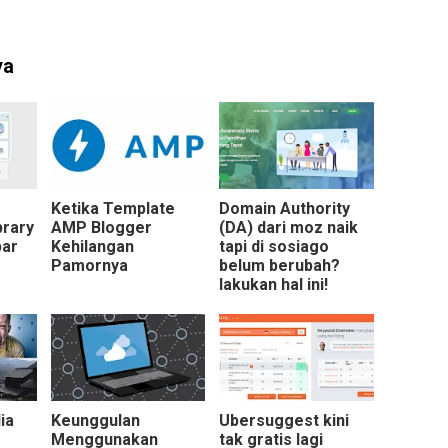
ya
Ketika Template
Domain Authority
brary
AMP Blogger
(DA) dari moz naik
bar
Kehilangan
tapi di sosiago
Pamornya
belum berubah?
lakukan hal ini!
un
ia
Keunggulan
Ubersuggest kini
Menggunakan
tak gratis lagi