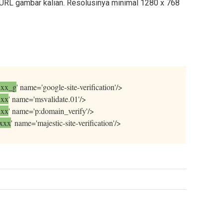
n URL gambar kalian. Resolusinya minimal 1280 x 768
xxx_g
' name='google-site-verification'/>
xxx
' name='msvalidate.01'/>
xxx
' name='p:domain_verify'/>
xxx
' name='majestic-site-verification'/>