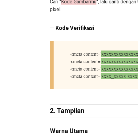
Cari "
Kode Gambarmu
", lalu ganti denga
pixel.
--
Kode Verifikasi
<meta content='
xxxxxxxxxxxxxx
<meta content='
xxxxxxxxxxxxxx
<meta content='
xxxxxxxxxxxxxx
<meta content='
xxxx_xxxxx-xxxx
2. Tampilan
Warna Utama