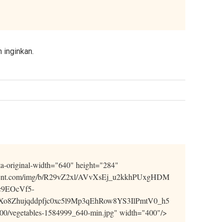
 inginkan.
ta-original-width="640" height="284"
content.com/img/b/R29vZ2xl/AVvXsEj_u2kkhPUxgHDM
9EOcVf5-
o8Zhujqddpfjc0xc5l9Mp3qEhRow8YS3IlPmtV0_h5
vegetables-1584999_640-min.jpg" width="400"/>