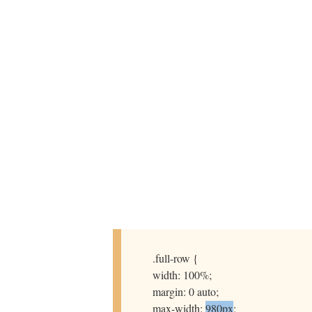
.full-row {
width: 100%;
margin: 0 auto;
max-width:
980px
;