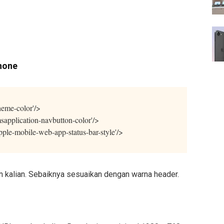
hone
heme-color'/>
sapplication-navbutton-color'/>
pple-mobile-web-app-status-bar-style'/>
n kalian. Sebaiknya sesuaikan dengan warna header.