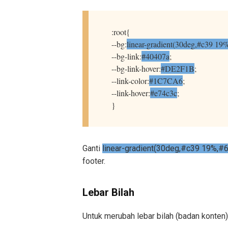
:root{
--bg:
linear-gradient(30deg,#c39 1
--bg-link:
#40407a
;
--bg-link-hover:
#DE2F1B
;
--link-color:
#1C7CA6
;
--link-hover:
#e74c3c
;
}
Ganti
linear-gradient(30deg,#c39 19%,#
footer.
Lebar Bilah
Untuk merubah lebar bilah (badan konten)