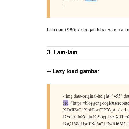
}
Lalu ganti 980px dengan lebar yang kalian
3. Lain-lain
--
Lazy load gambar
<img data-original-height="455" da
src
="https://blogger.googleuser
XDrIfSrG1YnkDwfTYYqA1dzcLc
DYokr_InZdutu4GSoppLyztXTPmX
BsQ158dHxcTXd5a2H3wRI6M/s400/