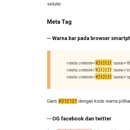
seluler.
Meta Tag
-- Warna bar pada browser smartp
<meta content='
#212121
' name='t
<meta content='
#212121
' name='m
<meta content='
#212121
' name='a
Ganti
#212121
dengan kode warna piliha
--
OG facebook dan twitter