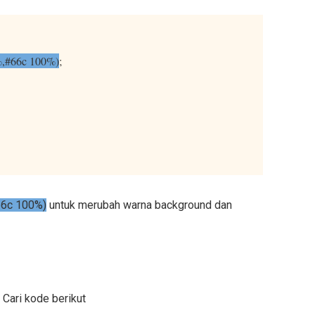
9%,#66c 100%)
;
66c 100%)
untuk merubah warna background dan
 Cari kode berikut