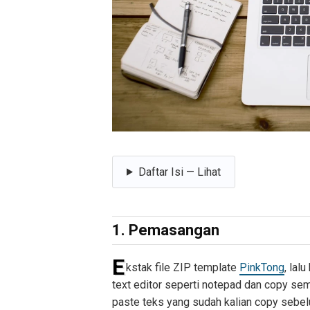
Daftar Isi — Lihat
1. Pemasangan
E
kstak file ZIP template
PinkTong
, lal
text editor seperti notepad dan copy sem
paste teks yang sudah kalian copy sebel