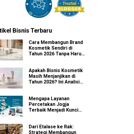
tikel Bisnis Terbaru
Cara Membangun Brand
Kosmetik Sendiri di
Tahun 2026 Tanpa Harus
Memiliki Pabrik
Apakah Bisnis Kosmetik
Masih Menjanjikan di
Tahun 2026? Ini Analisis
Peluang dan
Tantangannya
Mengapa Layanan
Percetakan Jogja
Terbaik Menjadi Kunci
Sukses Branding Bisnis
Anda?
Dari Etalase ke Rak:
Strategi Membangun