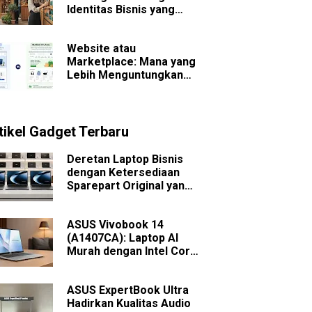
Identitas Bisnis yang
Sulit Dilupakan
Website atau
Marketplace: Mana yang
Lebih Menguntungkan
untuk Bisnis Jangka
Panjang?
tikel Gadget Terbaru
Deretan Laptop Bisnis
dengan Ketersediaan
Sparepart Original yang
Mudah Dicari
ASUS Vivobook 14
(A1407CA): Laptop AI
Murah dengan Intel Core
Ultra
ASUS ExpertBook Ultra
Hadirkan Kualitas Audio