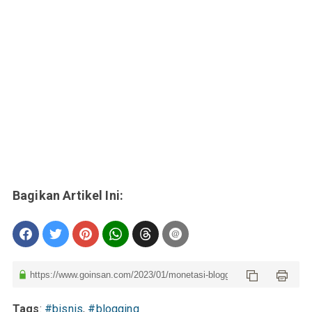
Tags
:
#bisnis
,
#blogging