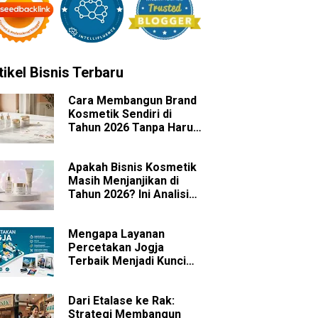
tikel Bisnis Terbaru
Cara Membangun Brand
Kosmetik Sendiri di
Tahun 2026 Tanpa Harus
Memiliki Pabrik
Apakah Bisnis Kosmetik
Masih Menjanjikan di
Tahun 2026? Ini Analisis
Peluang dan
Tantangannya
Mengapa Layanan
Percetakan Jogja
Terbaik Menjadi Kunci
Sukses Branding Bisnis
Anda?
Dari Etalase ke Rak:
Strategi Membangun