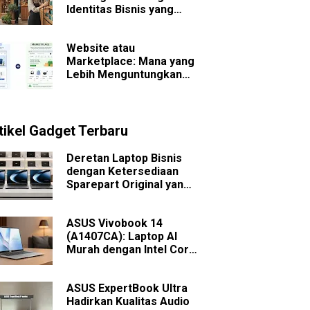
Identitas Bisnis yang
Sulit Dilupakan
Website atau
Marketplace: Mana yang
Lebih Menguntungkan
untuk Bisnis Jangka
Panjang?
tikel Gadget Terbaru
Deretan Laptop Bisnis
dengan Ketersediaan
Sparepart Original yang
Mudah Dicari
ASUS Vivobook 14
(A1407CA): Laptop AI
Murah dengan Intel Core
Ultra
ASUS ExpertBook Ultra
Hadirkan Kualitas Audio