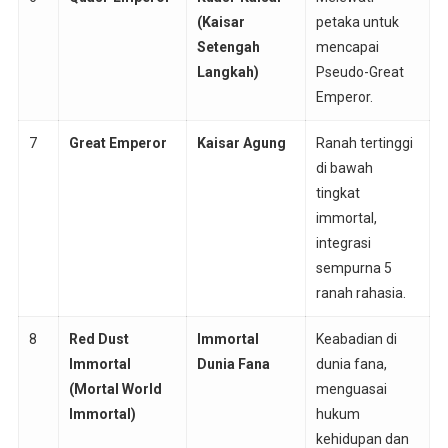
(Kaisar
petaka untuk
Setengah
mencapai
Langkah)
Pseudo-Great
Emperor.
7
Great Emperor
Kaisar Agung
Ranah tertinggi
di bawah
tingkat
immortal,
integrasi
sempurna 5
ranah rahasia.
8
Red Dust
Immortal
Keabadian di
Immortal
Dunia Fana
dunia fana,
(Mortal World
menguasai
Immortal)
hukum
kehidupan dan