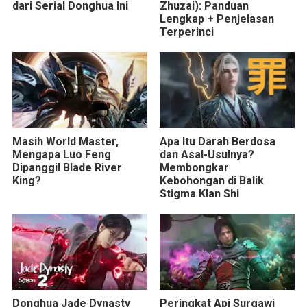
dari Serial Donghua Ini
Zhuzai): Panduan
Lengkap + Penjelasan
Terperinci
Masih World Master,
Apa Itu Darah Berdosa
Mengapa Luo Feng
dan Asal-Usulnya?
Dipanggil Blade River
Membongkar
King?
Kebohongan di Balik
Stigma Klan Shi
Donghua Jade Dynasty
Peringkat Api Surgawi