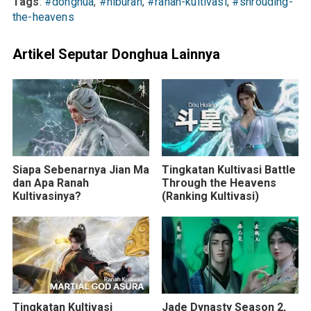
Tags
:
#donghua
,
#hiburan
,
#ranah-kultivasi
,
#shrouding-
the-heavens
Artikel Seputar Donghua Lainnya
Siapa Sebenarnya Jian Ma
Tingkatan Kultivasi Battle
dan Apa Ranah
Through the Heavens
Kultivasinya?
(Ranking Kultivasi)
Tingkatan Kultivasi
Jade Dynasty Season 2,