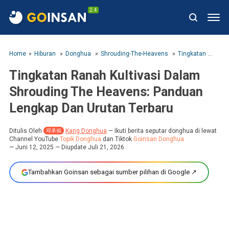
2.4
Home
Hiburan
Donghua
Shrouding-The-Heavens
Tingkatan Ranah Kultivasi Dalam Shrouding The Heavens: Panduan Lengkap Dan Urutan Terbaru
Tingkatan Ranah Kultivasi Dalam
Shrouding The Heavens: Panduan
Lengkap Dan Urutan Terbaru
Ditulis Oleh
Kang Donghua
—
Ikuti berita seputar donghua di lewat
邓承福
Channel YouTube
Topik Donghua
dan Tiktok
Goinsan Donghua
Juni 12, 2025
— Diupdate Juli 21, 2026
Tambahkan Goinsan sebagai sumber pilihan di Google ↗