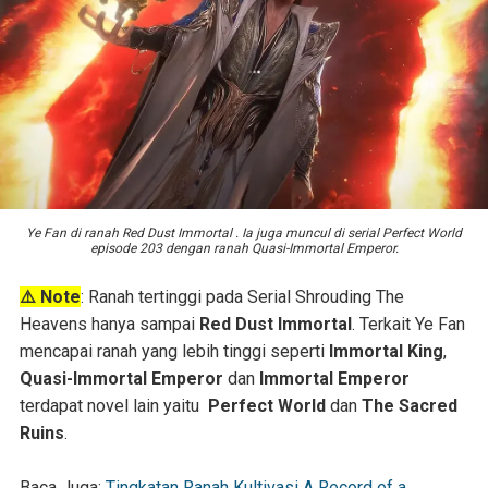
Ye Fan di ranah Red Dust Immortal . Ia juga muncul di serial Perfect World
episode 203 dengan ranah Quasi-Immortal Emperor.
⚠️ Note
: Ranah tertinggi pada Serial Shrouding The
Heavens hanya sampai
Red Dust Immortal
. Terkait Ye Fan
mencapai ranah yang lebih tinggi seperti
Immortal King
,
Quasi-Immortal Emperor
dan
Immortal Emperor
terdapat novel lain yaitu
Perfect World
dan
The Sacred
Ruins
.
Baca Juga:
Tingkatan Ranah Kultivasi A Record of a