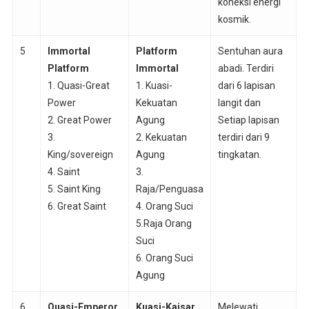
koneksi energi
kosmik.
5
Immortal
Platform
Sentuhan aura
Platform
Immortal
abadi. Terdiri
1. Quasi-Great
1. Kuasi-
dari 6 lapisan
Power
Kekuatan
langit dan
2. Great Power
Agung
Setiap lapisan
3.
2. Kekuatan
terdiri dari 9
King/sovereign
Agung
tingkatan.
4. Saint
3.
5. Saint King
Raja/Penguasa
6. Great Saint
4. Orang Suci
5.Raja Orang
Suci
6. Orang Suci
Agung
6
Quasi-Emperor
Kuasi-Kaisar
Melewati