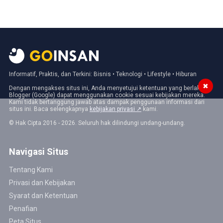
Informatif, Praktis, dan Terkini: Bisnis • Teknologi • Lifestyle • Hiburan
✖
Dengan mengakses situs ini, Anda menyetujui ketentuan yang berlaku.
Blogger (Google) dapat menggunakan cookie sesuai kebijakan mereka.
Kami tidak bertanggung jawab atas dampak penggunaan informasi dari
situs ini. Baca selengkapnya
kebijakan privasi ↗
kami.
© Hak Cipta 2016 - 2026. Seluruh hak dilindungi undang-undang.
Navigasi Situs
Tentang Kami
Privasi dan Kebijakan
Syarat dan Ketentuan
Penafian
Peta Situs