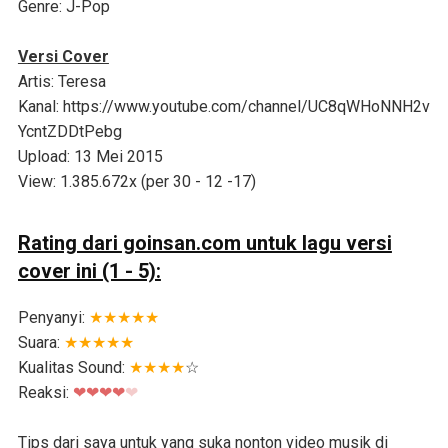
Genre
: J-Pop
Versi Cover
Artis
: Teresa
Kanal
: https://www.youtube.com/channel/UC8qWHoNNH2v
YcntZDDtPebg
Upload
: 13 Mei 2015
View
: 1.385.672x (per 30 - 12 -17)
Rating dari goinsan.com untuk lagu versi
cover ini (1 - 5):
Penyanyi
:
★★★★★
Suara
:
★★★★★
Kualitas Sound
:
★★★★
☆
Reaksi
:
❤❤❤❤
❤
Tips dari saya untuk yang suka nonton video musik di