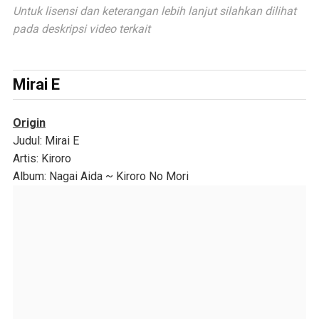
Untuk lisensi dan keterangan lebih lanjut silahkan dilihat
pada deskripsi video terkait
Mirai E
Origin
Judul
: Mirai E
Artis
: Kiroro
Album
: Nagai Aida ~ Kiroro No Mori