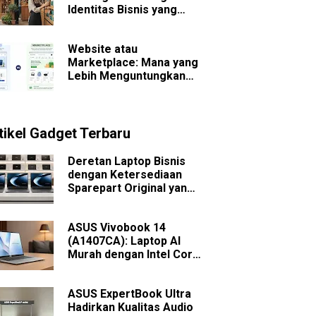
Identitas Bisnis yang
Sulit Dilupakan
Website atau
Marketplace: Mana yang
Lebih Menguntungkan
untuk Bisnis Jangka
Panjang?
tikel Gadget Terbaru
Deretan Laptop Bisnis
dengan Ketersediaan
Sparepart Original yang
Mudah Dicari
ASUS Vivobook 14
(A1407CA): Laptop AI
Murah dengan Intel Core
Ultra
ASUS ExpertBook Ultra
Hadirkan Kualitas Audio