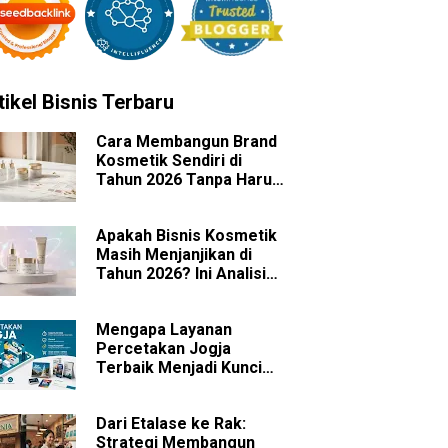
tikel Bisnis Terbaru
Cara Membangun Brand
Kosmetik Sendiri di
Tahun 2026 Tanpa Harus
Memiliki Pabrik
Apakah Bisnis Kosmetik
Masih Menjanjikan di
Tahun 2026? Ini Analisis
Peluang dan
Tantangannya
Mengapa Layanan
Percetakan Jogja
Terbaik Menjadi Kunci
Sukses Branding Bisnis
Anda?
Dari Etalase ke Rak:
Strategi Membangun