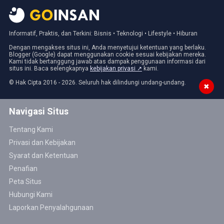
Informatif, Praktis, dan Terkini: Bisnis • Teknologi • Lifestyle • Hiburan
Dengan mengakses situs ini, Anda menyetujui ketentuan yang berlaku.
Blogger (Google) dapat menggunakan cookie sesuai kebijakan mereka.
Kami tidak bertanggung jawab atas dampak penggunaan informasi dari
situs ini. Baca selengkapnya
kebijakan privasi ↗
kami.
© Hak Cipta 2016 - 2026. Seluruh hak dilindungi undang-undang.
✖
Navigasi Situs
Tentang Kami
Privasi dan Kebijakan
Syarat dan Ketentuan
Penafian
Peta Situs
Hubungi Kami
Laporkan Penyalahgunaan