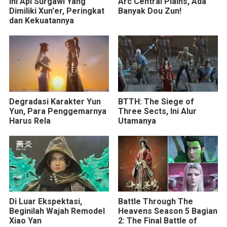
Ini Api Surgawi Yang
Arc Central Plains, Ada
Dimiliki Xun'er, Peringkat
Banyak Dou Zun!
dan Kekuatannya
Degradasi Karakter Yun
BTTH: The Siege of
Yun, Para Penggemarnya
Three Sects, Ini Alur
Harus Rela
Utamanya
Di Luar Ekspektasi,
Battle Through The
Beginilah Wajah Remodel
Heavens Season 5 Bagian
Xiao Yan
2: The Final Battle of