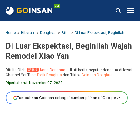
2.4
Home
Hiburan
Donghua
Btth
Di Luar Ekspektasi, Beginilah Wajah Remodel Xiao Yan
Di Luar Ekspektasi, Beginilah Wajah
Remodel Xiao Yan
Ditulis Oleh
Kang Donghua
—
Ikuti berita seputar donghua di lewat
邓承福
Channel YouTube
Topik Donghua
dan Tiktok
Goinsan Donghua
Diperbaharui:
November 07, 2023
Tambahkan Goinsan sebagai sumber pilihan di Google ↗