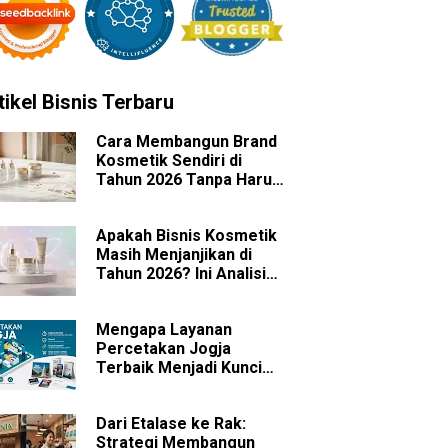
tikel Bisnis Terbaru
Cara Membangun Brand
Kosmetik Sendiri di
Tahun 2026 Tanpa Harus
Memiliki Pabrik
Apakah Bisnis Kosmetik
Masih Menjanjikan di
Tahun 2026? Ini Analisis
Peluang dan
Tantangannya
Mengapa Layanan
Percetakan Jogja
Terbaik Menjadi Kunci
Sukses Branding Bisnis
Anda?
Dari Etalase ke Rak:
Strategi Membangun