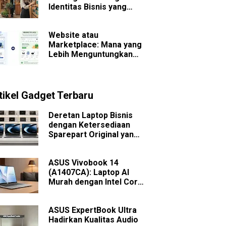
Identitas Bisnis yang
Sulit Dilupakan
Website atau
Marketplace: Mana yang
Lebih Menguntungkan
untuk Bisnis Jangka
Panjang?
tikel Gadget Terbaru
Deretan Laptop Bisnis
dengan Ketersediaan
Sparepart Original yang
Mudah Dicari
ASUS Vivobook 14
(A1407CA): Laptop AI
Murah dengan Intel Core
Ultra
ASUS ExpertBook Ultra
Hadirkan Kualitas Audio