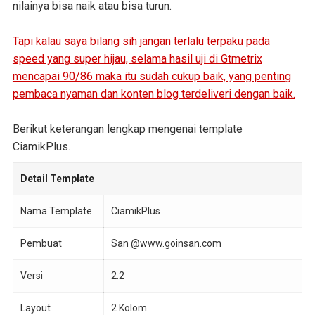
nilainya bisa naik atau bisa turun.
Tapi kalau saya bilang sih jangan terlalu terpaku pada
speed yang super hijau, selama hasil uji di Gtmetrix
mencapai 90/86 maka itu sudah cukup baik, yang penting
pembaca nyaman dan konten blog terdeliveri dengan baik.
Berikut keterangan lengkap mengenai template
CiamikPlus.
Detail Template
Nama Template
CiamikPlus
Pembuat
San @www.goinsan.com
Versi
2.2
Layout
2 Kolom