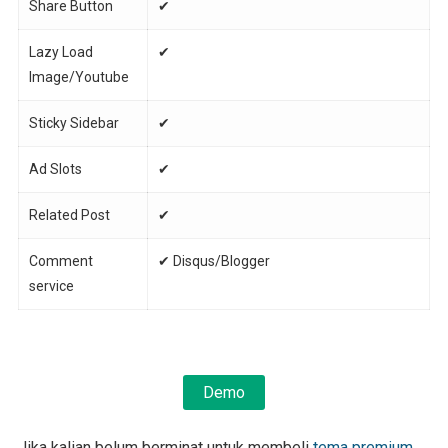
Share Button
✔
Lazy Load
✔
Image/Youtube
Sticky Sidebar
✔
Ad Slots
✔
Related Post
✔
Comment
✔ Disqus/Blogger
service
Demo
Jika kalian belum berminat untuk membeli
tema premium