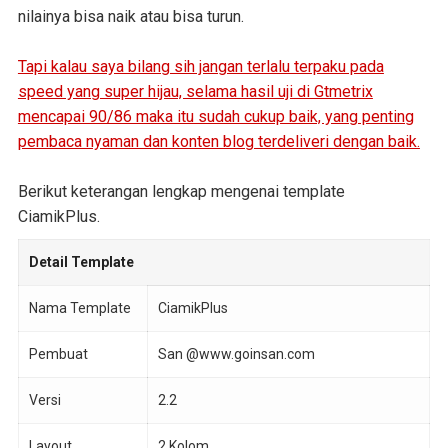
nilainya bisa naik atau bisa turun.
Tapi kalau saya bilang sih jangan terlalu terpaku pada
speed yang super hijau, selama hasil uji di Gtmetrix
mencapai 90/86 maka itu sudah cukup baik, yang penting
pembaca nyaman dan konten blog terdeliveri dengan baik.
Berikut keterangan lengkap mengenai template
CiamikPlus.
Detail Template
Nama Template
CiamikPlus
Pembuat
San @www.goinsan.com
Versi
2.2
Layout
2 Kolom