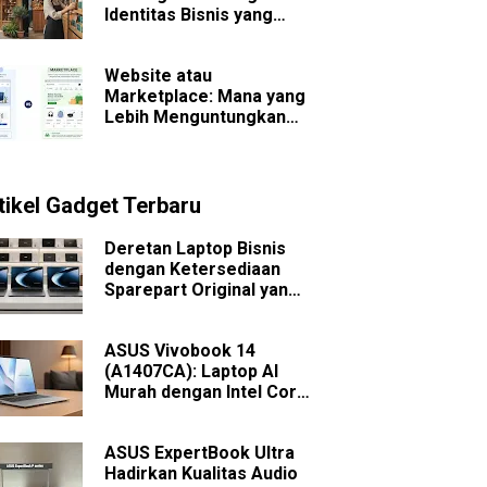
Identitas Bisnis yang
Sulit Dilupakan
Website atau
Marketplace: Mana yang
Lebih Menguntungkan
untuk Bisnis Jangka
Panjang?
tikel Gadget Terbaru
Deretan Laptop Bisnis
dengan Ketersediaan
Sparepart Original yang
Mudah Dicari
ASUS Vivobook 14
(A1407CA): Laptop AI
Murah dengan Intel Core
Ultra
ASUS ExpertBook Ultra
Hadirkan Kualitas Audio