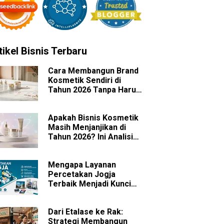
tikel Bisnis Terbaru
Cara Membangun Brand
Kosmetik Sendiri di
Tahun 2026 Tanpa Harus
Memiliki Pabrik
Apakah Bisnis Kosmetik
Masih Menjanjikan di
Tahun 2026? Ini Analisis
Peluang dan
Tantangannya
Mengapa Layanan
Percetakan Jogja
Terbaik Menjadi Kunci
Sukses Branding Bisnis
Anda?
Dari Etalase ke Rak:
Strategi Membangun