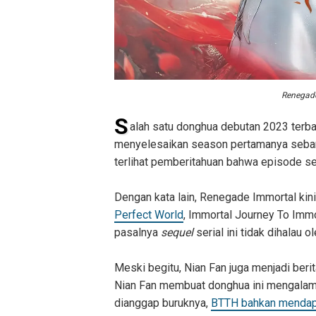
Renegade
S
alah satu donghua debutan 2023 terb
menyelesaikan season pertamanya sebany
terlihat pemberitahuan bahwa episode s
Dengan kata lain, Renegade Immortal kini
Perfect World
, Immortal Journey To Immort
pasalnya
sequel
serial ini tidak dihalau
Meski begitu, Nian Fan juga menjadi beri
Nian Fan membuat donghua ini mengalami 
dianggap buruknya,
BTTH bahkan mendapat