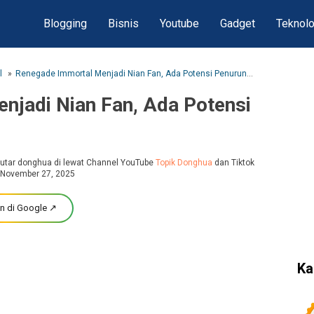
Blogging
Bisnis
Youtube
Gadget
Teknolo
l
Renegade Immortal Menjadi Nian Fan, Ada Potensi Penurunan Kualitas?
njadi Nian Fan, Ada Potensi
eputar donghua di lewat Channel YouTube
Topik Donghua
dan Tiktok
 November 27, 2025
n di Google ↗
Ka