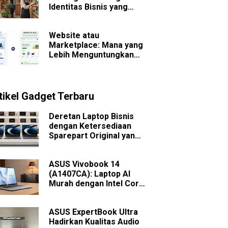
Identitas Bisnis yang
Sulit Dilupakan
Website atau
Marketplace: Mana yang
Lebih Menguntungkan
untuk Bisnis Jangka
Panjang?
tikel Gadget Terbaru
Deretan Laptop Bisnis
dengan Ketersediaan
Sparepart Original yang
Mudah Dicari
ASUS Vivobook 14
(A1407CA): Laptop AI
Murah dengan Intel Core
Ultra
ASUS ExpertBook Ultra
Hadirkan Kualitas Audio