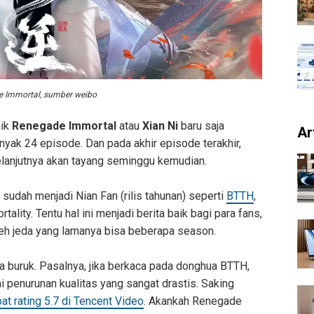
 Immortal, sumber weibo
aik
Renegade Immortal
atau
Xian Ni
baru saja
Ar
ak 24 episode. Dan pada akhir episode terakhir,
elanjutnya akan tayang seminggu kemudian.
 sudah menjadi Nian Fan (rilis tahunan) seperti
BTTH
,
ality. Tentu hal ini menjadi berita baik bagi para fans,
 oleh jeda yang lamanya bisa beberapa season.
ta buruk. Pasalnya, jika berkaca pada donghua BTTH,
penurunan kualitas yang sangat drastis. Saking
 rating 5.7 di Tencent Video
. Akankah Renegade