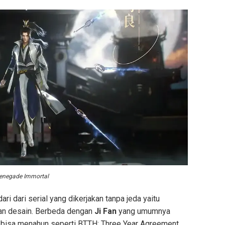
enegade Immortal
ri dari serial yang dikerjakan tanpa jeda yaitu
an desain. Berbeda dengan
Ji Fan
yang umumnya
g bisa menahun seperti BTTH: Three Year Agreement,