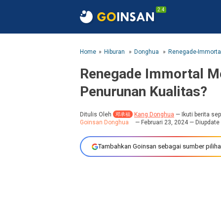
2.4
Home
Hiburan
Donghua
Renegade-Immorta
Renegade Immortal Me
Penurunan Kualitas?
Ditulis Oleh
Kang Donghua
—
Ikuti berita s
邓承福
Goinsan Donghua
Februari 23, 2024
— Diupdate
Tambahkan Goinsan sebagai sumber piliha