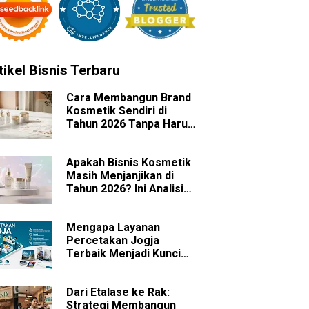
tikel Bisnis Terbaru
Cara Membangun Brand
Kosmetik Sendiri di
Tahun 2026 Tanpa Harus
Memiliki Pabrik
Apakah Bisnis Kosmetik
Masih Menjanjikan di
Tahun 2026? Ini Analisis
Peluang dan
Tantangannya
Mengapa Layanan
Percetakan Jogja
Terbaik Menjadi Kunci
Sukses Branding Bisnis
Anda?
Dari Etalase ke Rak:
Strategi Membangun