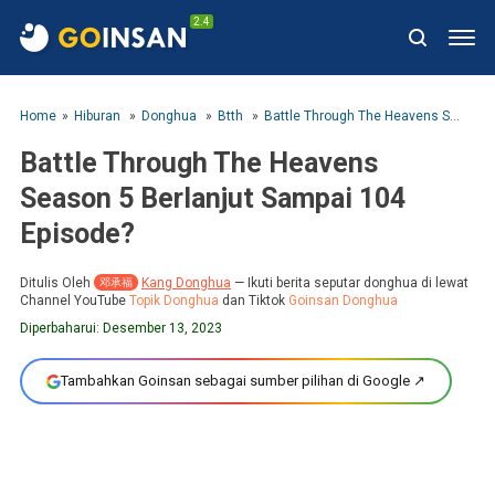
2.4
Home
Hiburan
Donghua
Btth
Battle Through The Heavens Season 5 Berlanjut Sampai 104 Episode?
Battle Through The Heavens
Season 5 Berlanjut Sampai 104
Episode?
Ditulis Oleh
Kang Donghua
—
Ikuti berita seputar donghua di lewat
邓承福
Channel YouTube
Topik Donghua
dan Tiktok
Goinsan Donghua
Diperbaharui:
Desember 13, 2023
Tambahkan Goinsan sebagai sumber pilihan di Google ↗