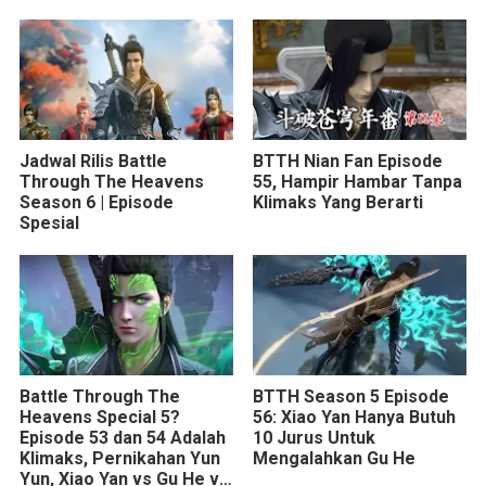
Huang Dengan Mudah
Serta Gerakan Licik Jia
Xing Tian
Jadwal Rilis Battle
BTTH Nian Fan Episode
Through The Heavens
55, Hampir Hambar Tanpa
Season 6 | Episode
Klimaks Yang Berarti
Spesial
Battle Through The
BTTH Season 5 Episode
Heavens Special 5?
56: Xiao Yan Hanya Butuh
Episode 53 dan 54 Adalah
10 Jurus Untuk
Klimaks, Pernikahan Yun
Mengalahkan Gu He
Yun, Xiao Yan vs Gu He vs