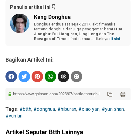
Penulis artikel ini 👇
Kang Donghua
Donghua enthusiast sejak 2017, aktif menulis
tentang donghua dan juga penggemar berat
Hua
Jianghu: Bu Liang ren
,
Ling Long
dan
The
Ravages of Time
. Lihat semua artikelnya
di sini
.
Tags
:
#btth
,
#donghua
,
#hiburan
,
#xiao yan
,
#yun shan
,
#yunlan
Artikel Seputar Btth Lainnya