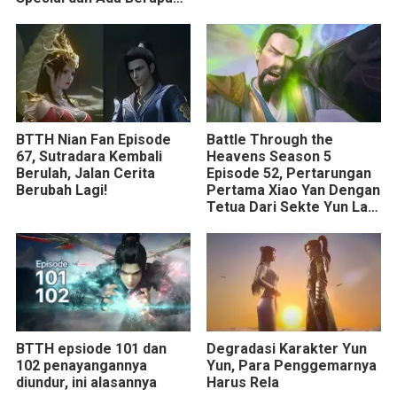
Episode?
BTTH Nian Fan Episode
Battle Through the
67, Sutradara Kembali
Heavens Season 5
Berulah, Jalan Cerita
Episode 52, Pertarungan
Berubah Lagi!
Pertama Xiao Yan Dengan
Tetua Dari Sekte Yun Lan
Setelah 3 Tahun
BTTH epsiode 101 dan
Degradasi Karakter Yun
102 penayangannya
Yun, Para Penggemarnya
diundur, ini alasannya
Harus Rela